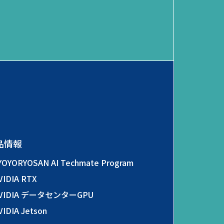
品情報
YOYORYOSAN AI Techmate Program
VIDIA RTX
VIDIA データセンターGPU
VIDIA Jetson