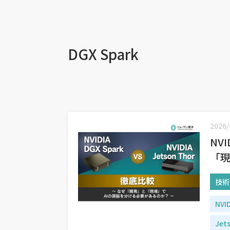
DGX Spark
2026/
NVI
「現
技術
NVI
Jet