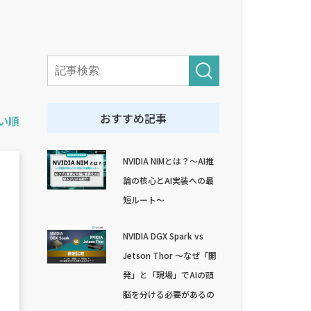
おすすめ記事
い順
NVIDIA NIMとは？～AI推
論の核心とAI実装への最
と
短ルート～
NVIDIA DGX Spark vs
Jetson Thor ～なぜ「開
発」と「現場」でAIの頭
脳を分ける必要があるの