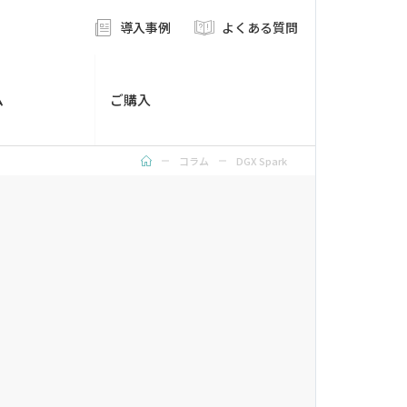
導入事例
よくある質問
ム
ご購入
コラム
DGX Spark
トッ
プ
ペー
ジ