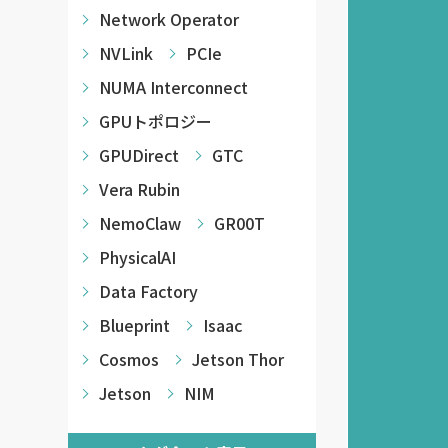
Network Operator
NVLink
PCIe
NUMA Interconnect
GPUトポロジー
GPUDirect
GTC
Vera Rubin
NemoClaw
GR00T
PhysicalAI
Data Factory
Blueprint
Isaac
Cosmos
Jetson Thor
Jetson
NIM