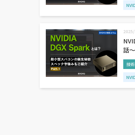
NVI
2025/
NV
話～
技術
NVI