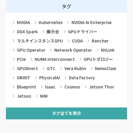
タグ
NVIDIA
Kubernetes
NVIDIA AI Enterprise
DGX Spark
展示会
GPUドライバー
マルチインスタンスGPU
CUDA
Rancher
GPU Operator
Network Operator
NVLink
PCIe
NUMA Interconnect
GPUトポロジー
GPUDirect
GTC
Vera Rubin
NemoClaw
GR00T
PhysicalAI
Data Factory
Blueprint
Isaac
Cosmos
Jetson Thor
Jetson
NIM
タグ全てを表示