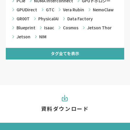
PCIe
NUMA Interconnect
GPUトポロジー
GPUDirect
GTC
Vera Rubin
NemoClaw
GR00T
PhysicalAI
Data Factory
Blueprint
Isaac
Cosmos
Jetson Thor
Jetson
NIM
タグ全てを表示
資料ダウンロード