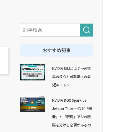
おすすめ記事
NVIDIA NIMとは？～AI推
論の核心とAI実装への最
短ルート～
NVIDIA DGX Spark vs
Jetson Thor ～なぜ「開
発」と「現場」でAIの頭
脳を分ける必要があるの