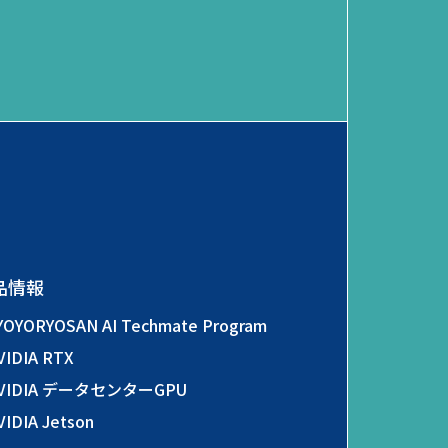
品情報
YOYORYOSAN AI Techmate Program
VIDIA RTX
VIDIA データセンターGPU
VIDIA Jetson