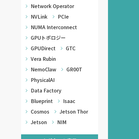
Network Operator
NVLink
PCIe
NUMA Interconnect
GPUトポロジー
GPUDirect
GTC
Vera Rubin
NemoClaw
GR00T
PhysicalAI
Data Factory
Blueprint
Isaac
Cosmos
Jetson Thor
Jetson
NIM