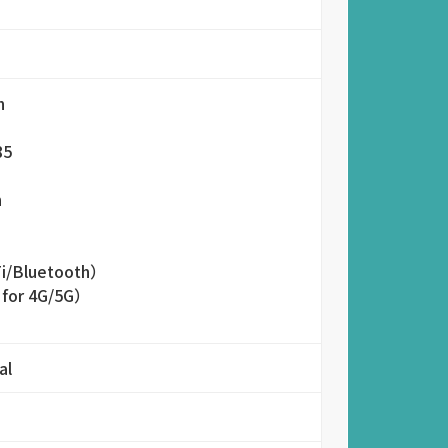
h
85
h
Fi/Bluetooth）
 for 4G/5G）
al