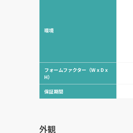
環境
フォームファクター（W x D x
H）
保証期間
外観