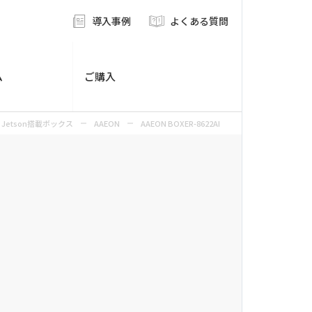
導入事例
よくある質問
ム
ご購入
Jetson搭載ボックス
AAEON
AAEON BOXER-8622AI