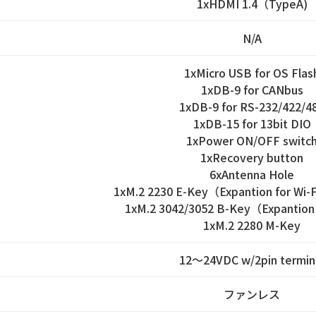
1xHDMI 1.4（TypeA)
N/A
1xMicro USB for OS Flas
1xDB-9 for CANbus
1xDB-9 for RS-232/422/4
1xDB-15 for 13bit DIO
1xPower ON/OFF switc
1xRecovery button
6xAntenna Hole
1xM.2 2230 E-Key（Expantion for Wi-
1xM.2 3042/3052 B-Key（Expantion
1xM.2 2280 M-Key
12～24VDC w/2pin termin
ファンレス