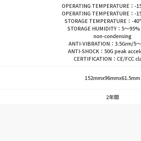
OPERATING TEMPERATURE：-15
OPERATING TEMPERATURE：-15
STORAGE TEMPERATURE：-40
STORAGE HUMIDITY：5～95%
non-condensing
ANTI-VIBRATION：3.5Grm/5
ANTI-SHOCK：50G peak accele
CERTIFICATION：CE/FCC cla
152mmx96mmx61.5mm
2年間