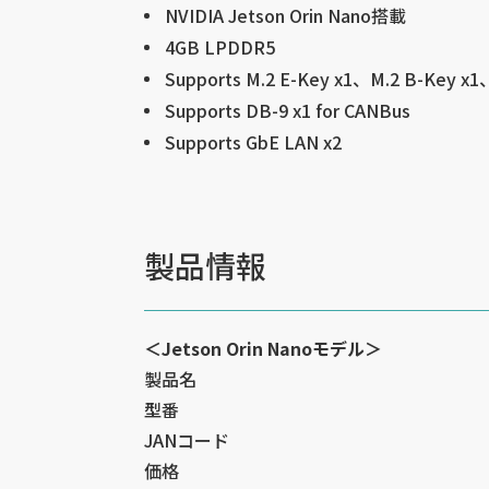
NVIDIA Jetson Orin Nano搭載
4GB LPDDR5
Supports M.2 E-Key x1、M.2 B-Key x1
Supports DB-9 x1 for CANBus
Supports GbE LAN x2
製品情報
＜Jetson Orin Nanoモデル＞
製品名
型番
JANコード
価格