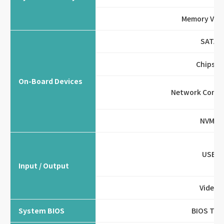
Memory Vol
SATA
Chipset
On-Board Devices
Network Conne
NVMe
USB
Input / Output
Video
System BIOS
BIOS Typ