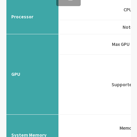
CPU
Processor
Note
Max GPU Co
GPU
Supported 
Memory
System Memory