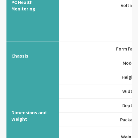
PC Health
Voltage
Monitoring
Form Fact
Chassis
Model
Height
Width
Depth
Dimensions and
Weight
Package
Weight