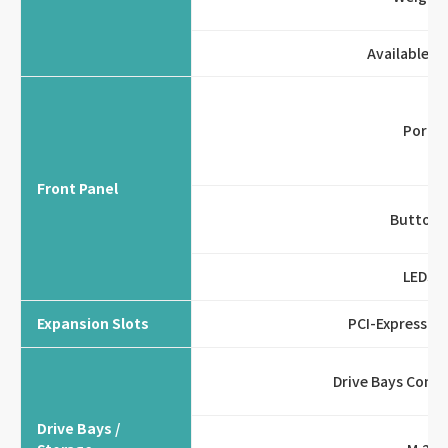
Available C
Port
Front Panel
Buttons
LEDs
Expansion Slots
PCI-Express 
Drive Bays Confi
Drive Bays /