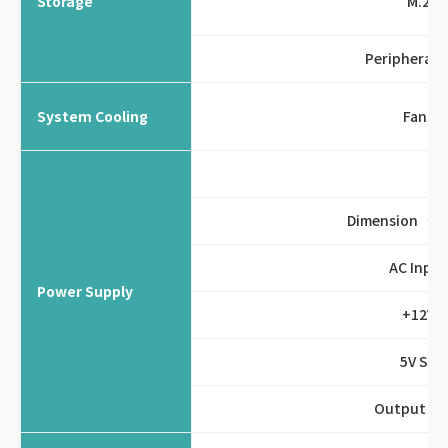
Storage
M.2
Peripheral 
System Cooling
Fans
Dimension（W
AC Input
Power Supply
+12V
5V SB
Output Ty