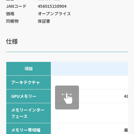
JANコード
456015238904
価格
オープンプライス
同梱物
保証書
仕様
項目
アーキテクチャ
Am
GPUメモリー
48GB
メモリーインター
38
フェース
メモリー帯域幅
最大6