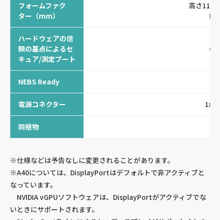
フォームファク
高さ111.7
ター（mm）
Dua
ハードウェアの信
頼の基点によるセ
CE
キュア/測定ブート
NEBS Ready
レ
電源コネクター
1x8p
同梱物
保
※仕様などは予告なしに変更されることがあります。
※A40については、DisplayPortはデフォルトで非アクティブと
なっています。
NVIDIA vGPUソフトウェアは、DisplayPortがアクティブでな
いときにサポートされます。