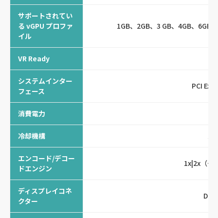
サポートされてい
る vGPU プロファ
1GB、2GB、3 GB、4GB、6GB、
イル
VR Ready
システムインター
PCI Exp
フェース
消費電力
3
冷却機構
パ
エンコード/デコー
1x|2x（+
ドエンジン
ディスプレイコネ
DP1
クター