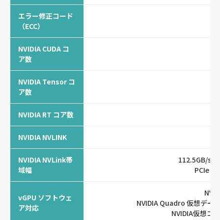
エラー修正コード
（ECC）
NVIDIA CUDA コ
10
ア数
NVIDIA Tensor コ
ア数
NVIDIA RT コア数
NVIDIA NVLINK
NVIDIA NVLink帯
112.5GB/s（b
域幅
PCIe Ge
NVID
vGPU ソフトウェ
NVIDIA Quadro 仮
ア対応
NVIDIA仮想