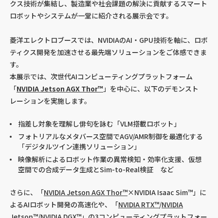
クス技術が集結し、製造業や社会課題の解決に貢献するスマート
ロボットやシステムが一堂に紹介される展示会です。
菱洋エレクトロブースでは、NVIDIAのAI・GPU技術を軸に、ロボ
ティクス開発を加速させる最先端ソリューションをご体感できま
す。
本展示では、次世代AIコンピューティングプラットフォーム
「
NVIDIA Jetson AGX Thor™
」を中心に、以下のデモンスト
レーションを実施します。
指差し対象を理解し俳句を詠む「VLM搭載ロボット」
フォトリアルなメタバース空間でAGV/AMR制御を最適化する
「デジタルツイン連携ソリューション」
映像解析によるロボット作業の異常検知・効率化支援、仮想
空間での合成データ生成とSim-to-Real検証 など
さらに、「
NVIDIA Jetson AGX Thor™
×NVIDIA Isaac Sim™」に
よるAIロボット開発の高速化や、「
NVIDIA RTX™
/
NVIDIA
Jetson™
/
NVIDIA DGX™
」の3コンピューティングプラットフォー