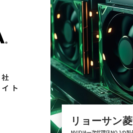
る
会社
サイト
リョーサン菱
NVIDIA一次代理店NO.1の